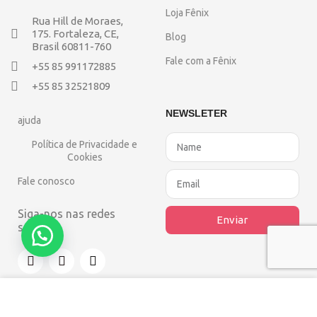
Loja Fênix
Rua Hill de Moraes,
175. Fortaleza, CE,
Blog
Brasil 60811-760
Fale com a Fênix
+55 85 991172885
+55 85 32521809
NEWSLETER
ajuda
Política de Privacidade e
Cookies
Fale conosco
Siga-nos nas redes
Enviar
sociais
Usamos cookies para melhorar sua 