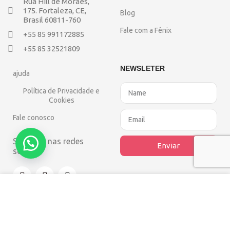
Rua Hill de Moraes,
175. Fortaleza, CE,
Blog
Brasil 60811-760
Fale com a Fênix
+55 85 991172885
+55 85 32521809
NEWSLETER
ajuda
Política de Privacidade e
Cookies
Fale conosco
Siga-nos nas redes
Enviar
sociais
Usamos cookies para melhorar sua 
experiência em nosso site. Ao navegar 
Desenvolvido por
neste site, você concorda com o uso de 