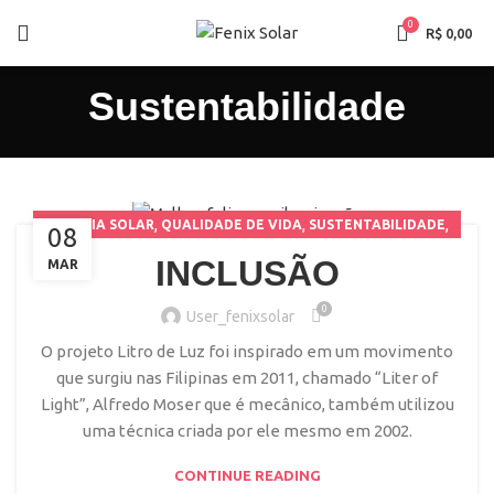
0
R$
0,00
Sustentabilidade
,
,
,
ENERGIA SOLAR
QUALIDADE DE VIDA
SUSTENTABILIDADE
08
TECNOLOGIA
INCLUSÃO
MAR
0
User_fenixsolar
O projeto Litro de Luz foi inspirado em um movimento
que surgiu nas Filipinas em 2011, chamado “Liter of
Light”, Alfredo Moser que é mecânico, também utilizou
uma técnica criada por ele mesmo em 2002.
CONTINUE READING