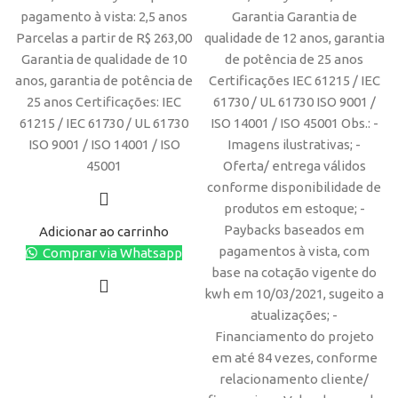
pagamento à vista: 2,5 anos
Garantia Garantia de
Parcelas a partir de R$ 263,00
qualidade de 12 anos, garantia
Garantia de qualidade de 10
de potência de 25 anos
anos, garantia de potência de
Certificações IEC 61215 / IEC
25 anos Certificações: IEC
61730 / UL 61730 ISO 9001 /
61215 / IEC 61730 / UL 61730
ISO 14001 / ISO 45001 Obs.: -
ISO 9001 / ISO 14001 / ISO
Imagens ilustrativas; -
45001
Oferta/ entrega válidos
conforme disponibilidade de
produtos em estoque; -
Paybacks baseados em
Adicionar ao carrinho
pagamentos à vista, com
Comprar via Whatsapp
base na cotação vigente do
kwh em 10/03/2021, sugeito a
atualizações; -
Financiamento do projeto
em até 84 vezes, conforme
relacionamento cliente/