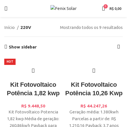
0
R$
0,00
Início
220V
Mostrando todos os 9 resultados
Show sidebar
HOT
Kit Fotovoltaico
Kit Fotovoltaico
Potência 1,82 kwp
Potência 10,26 Kwp
R$
9.448,50
R$
44.247,26
Kit Fotovoltaico Potencia
Geração média: 1.380kwh
1,82 kwp Média de geração:
Parcelas a partir de: R$
260,86kwh Payback para
1.210,16 Payback: 3,7 anos