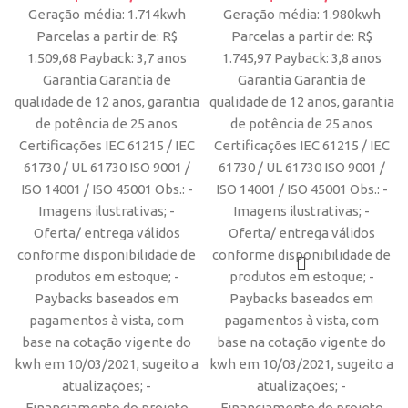
Geração média: 1.714kwh
Geração média: 1.980kwh
Parcelas a partir de: R$
Parcelas a partir de: R$
1.509,68 Payback: 3,7 anos
1.745,97 Payback: 3,8 anos
Garantia Garantia de
Garantia Garantia de
qualidade de 12 anos, garantia
qualidade de 12 anos, garantia
de potência de 25 anos
de potência de 25 anos
Certificações IEC 61215 / IEC
Certificações IEC 61215 / IEC
61730 / UL 61730 ISO 9001 /
61730 / UL 61730 ISO 9001 /
ISO 14001 / ISO 45001 Obs.: -
ISO 14001 / ISO 45001 Obs.: -
Imagens ilustrativas; -
Imagens ilustrativas; -
Oferta/ entrega válidos
Oferta/ entrega válidos
conforme disponibilidade de
conforme disponibilidade de
produtos em estoque; -
produtos em estoque; -
Paybacks baseados em
Paybacks baseados em
pagamentos à vista, com
pagamentos à vista, com
base na cotação vigente do
base na cotação vigente do
kwh em 10/03/2021, sugeito a
kwh em 10/03/2021, sugeito a
atualizações; -
atualizações; -
Financiamento do projeto
Financiamento do projeto