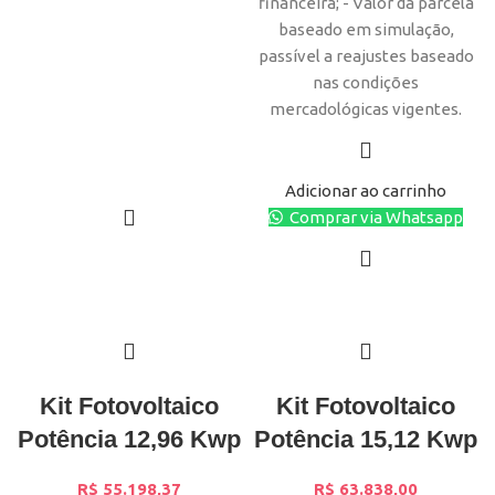
financeira; - Valor da parcela
baseado em simulação,
passível a reajustes baseado
nas condições
mercadológicas vigentes.
Adicionar ao carrinho
Comprar via Whatsapp
Kit Fotovoltaico
Kit Fotovoltaico
Potência 12,96 Kwp
Potência 15,12 Kwp
R$
55.198,37
R$
63.838,00